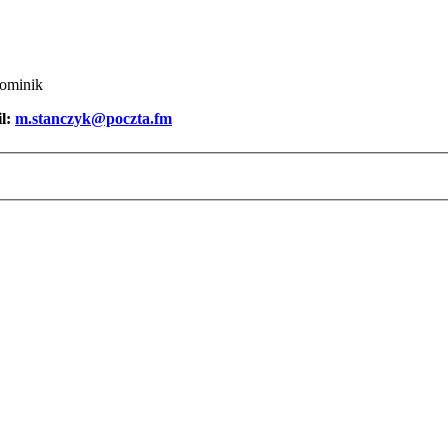
Dominik
il:
m.stanczyk@poczta.fm