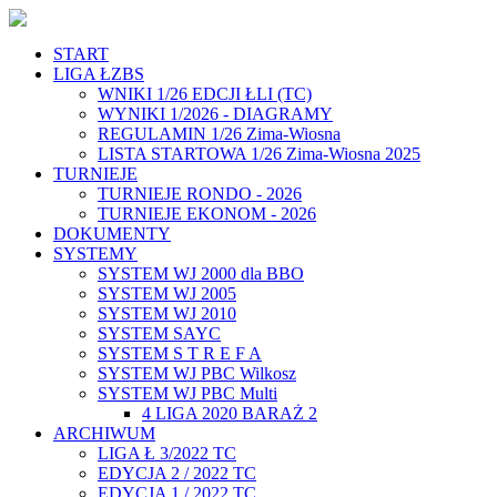
START
LIGA ŁZBS
WNIKI 1/26 EDCJI ŁLI (TC)
WYNIKI 1/2026 - DIAGRAMY
REGULAMIN 1/26 Zima-Wiosna
LISTA STARTOWA 1/26 Zima-Wiosna 2025
TURNIEJE
TURNIEJE RONDO - 2026
TURNIEJE EKONOM - 2026
DOKUMENTY
SYSTEMY
SYSTEM WJ 2000 dla BBO
SYSTEM WJ 2005
SYSTEM WJ 2010
SYSTEM SAYC
SYSTEM S T R E F A
SYSTEM WJ PBC Wilkosz
SYSTEM WJ PBC Multi
4 LIGA 2020 BARAŻ 2
ARCHIWUM
LIGA Ł 3/2022 TC
EDYCJA 2 / 2022 TC
EDYCJA 1 / 2022 TC