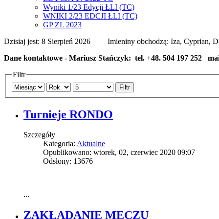
Wyniki 1/23 Edycji ŁLI (TC)
WNIKI 2/23 EDCJI ŁLI (TC)
GP ZL 2023
Dzisiaj jest:
8 Sierpień 2026 |
Imieniny obchodzą:
Iza, Cyprian, 
Dane kontaktowe - Mariusz Stańczyk: tel. +48. 504 197 252 ma
Filtr
Filtr
Turnieje RONDO
Szczegóły
Kategoria:
Aktualne
Opublikowano: wtorek, 02, czerwiec 2020 09:07
Odsłony: 13676
...
ZAKŁADANIE MECZU