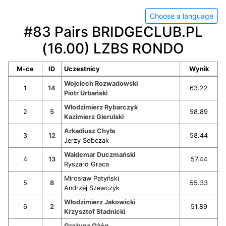
Choose a language
#83 Pairs BRIDGECLUB.PL
(16.00) LZBS RONDO
M-ce
ID
Uczestnicy
Wynik
Wojciech Rozwadowski
1
14
63.22
Piotr Urbański
Włodzimierz Rybarczyk
2
5
58.89
Kazimierz Gierulski
Arkadiusz Chyła
3
12
58.44
Jerzy Sobczak
Waldemar Duczmański
4
13
57.44
Ryszard Graca
Mirosław Patyński
5
8
55.33
Andrzej Szewczyk
Włodzimierz Jakowicki
6
2
51.89
Krzysztof Stadnicki
Grażyna Ożóg