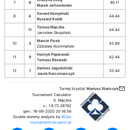
7
6
46.11
Marek Jefremienko
Gerard Kempiński
8
4
44.44
Ryszard Kubik
Teresa Mączka
11
44.44
Jarosław Skopiński
Marcin Ficek
10
3
43.89
Zdzisław Kochmański
Henryk Papiewski
11
9
42.44
Tomasz Rżewski
Dariusz Jagodziński
12
1
33.44
Jacek Karczmarczyk
mail_outline
Turniej liczył(a)
Mariusz Stańczyk
Tournament Calculator
S. Mączka
v.:
1.9.72.28792
gen.:
18-06-2020 20:16:56
Double-dummy analysis by
BCalc
tournamentcalculator.pl